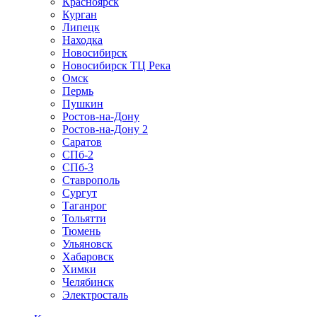
Красноярск
Курган
Липецк
Находка
Новосибирск
Новосибирск ТЦ Река
Омск
Пермь
Пушкин
Ростов-на-Дону
Ростов-на-Дону 2
Саратов
СПб-2
СПб-3
Ставрополь
Сургут
Таганрог
Тольятти
Тюмень
Ульяновск
Хабаровск
Химки
Челябинск
Электросталь