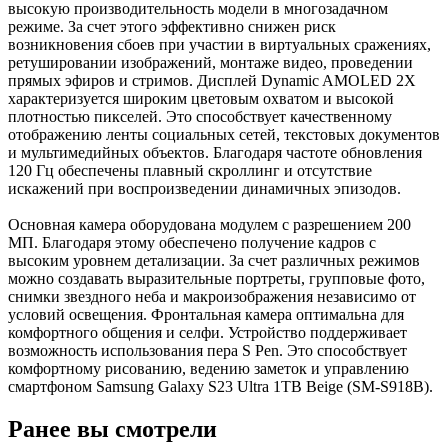
высокую производительность модели в многозадачном
режиме. За счет этого эффективно снижен риск
возникновения сбоев при участии в виртуальных сражениях,
ретушировании изображений, монтаже видео, проведении
прямых эфиров и стримов. Дисплей Dynamic AMOLED 2X
характеризуется широким цветовым охватом и высокой
плотностью пикселей. Это способствует качественному
отображению ленты социальных сетей, текстовых документов
и мультимедийных объектов. Благодаря частоте обновления
120 Гц обеспечены плавный скроллинг и отсутствие
искажений при воспроизведении динамичных эпизодов.
Основная камера оборудована модулем с разрешением 200
МП. Благодаря этому обеспечено получение кадров с
высоким уровнем детализации. За счет различных режимов
можно создавать выразительные портреты, групповые фото,
снимки звездного неба и макроизображения независимо от
условий освещения. Фронтальная камера оптимальна для
комфортного общения и селфи. Устройство поддерживает
возможность использования пера S Pen. Это способствует
комфортному рисованию, ведению заметок и управлению
смартфоном Samsung Galaxy S23 Ultra 1TB Beige (SM-S918B).
Ранее вы смотрели