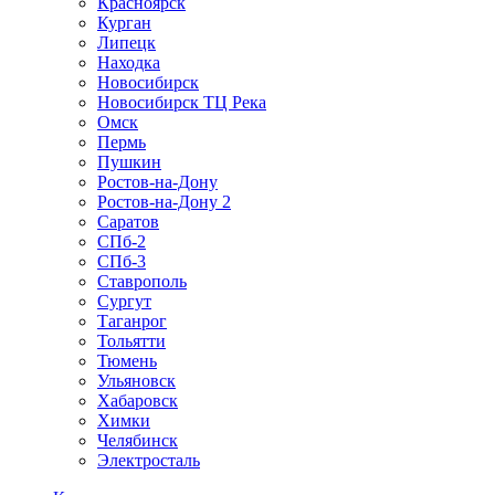
Красноярск
Курган
Липецк
Находка
Новосибирск
Новосибирск ТЦ Река
Омск
Пермь
Пушкин
Ростов-на-Дону
Ростов-на-Дону 2
Саратов
СПб-2
СПб-3
Ставрополь
Сургут
Таганрог
Тольятти
Тюмень
Ульяновск
Хабаровск
Химки
Челябинск
Электросталь