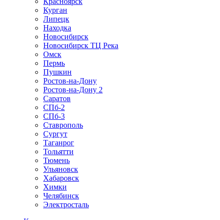
Красноярск
Курган
Липецк
Находка
Новосибирск
Новосибирск ТЦ Река
Омск
Пермь
Пушкин
Ростов-на-Дону
Ростов-на-Дону 2
Саратов
СПб-2
СПб-3
Ставрополь
Сургут
Таганрог
Тольятти
Тюмень
Ульяновск
Хабаровск
Химки
Челябинск
Электросталь