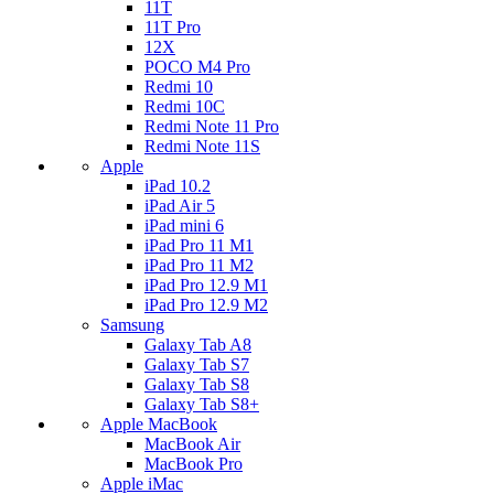
11T
11T Pro
12X
POCO M4 Pro
Redmi 10
Redmi 10C
Redmi Note 11 Pro
Redmi Note 11S
Apple
iPad 10.2
iPad Air 5
iPad mini 6
iPad Pro 11 M1
iPad Pro 11 M2
iPad Pro 12.9 M1
iPad Pro 12.9 M2
Samsung
Galaxy Tab A8
Galaxy Tab S7
Galaxy Tab S8
Galaxy Tab S8+
Apple MacBook
MacBook Air
MacBook Pro
Apple iMac