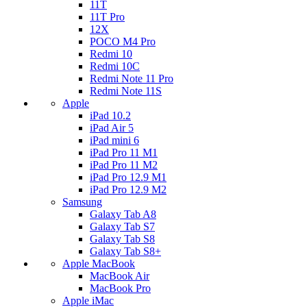
11T
11T Pro
12X
POCO M4 Pro
Redmi 10
Redmi 10C
Redmi Note 11 Pro
Redmi Note 11S
Apple
iPad 10.2
iPad Air 5
iPad mini 6
iPad Pro 11 M1
iPad Pro 11 M2
iPad Pro 12.9 M1
iPad Pro 12.9 M2
Samsung
Galaxy Tab A8
Galaxy Tab S7
Galaxy Tab S8
Galaxy Tab S8+
Apple MacBook
MacBook Air
MacBook Pro
Apple iMac