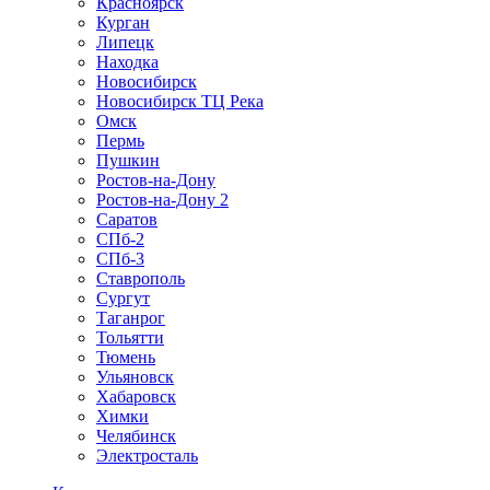
Красноярск
Курган
Липецк
Находка
Новосибирск
Новосибирск ТЦ Река
Омск
Пермь
Пушкин
Ростов-на-Дону
Ростов-на-Дону 2
Саратов
СПб-2
СПб-3
Ставрополь
Сургут
Таганрог
Тольятти
Тюмень
Ульяновск
Хабаровск
Химки
Челябинск
Электросталь