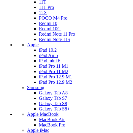
11T
11T Pro
12X
POCO M4 Pro
Redmi 10
Redmi 10C
Redmi Note 11 Pro
Redmi Note 11S
Apple
iPad 10.2
iPad Air 5
iPad mini 6
iPad Pro 11 M1
iPad Pro 11 M2
iPad Pro 12.9 M1
iPad Pro 12.9 M2
Samsung
Galaxy Tab A8
Galaxy Tab S7
Galaxy Tab S8
Galaxy Tab S8+
Apple MacBook
MacBook Air
MacBook Pro
Apple iMac