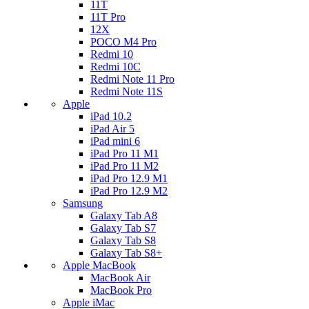
11T
11T Pro
12X
POCO M4 Pro
Redmi 10
Redmi 10C
Redmi Note 11 Pro
Redmi Note 11S
Apple
iPad 10.2
iPad Air 5
iPad mini 6
iPad Pro 11 M1
iPad Pro 11 M2
iPad Pro 12.9 M1
iPad Pro 12.9 M2
Samsung
Galaxy Tab A8
Galaxy Tab S7
Galaxy Tab S8
Galaxy Tab S8+
Apple MacBook
MacBook Air
MacBook Pro
Apple iMac