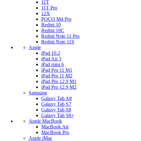
11T
11T Pro
12X
POCO M4 Pro
Redmi 10
Redmi 10C
Redmi Note 11 Pro
Redmi Note 11S
Apple
iPad 10.2
iPad Air 5
iPad mini 6
iPad Pro 11 M1
iPad Pro 11 M2
iPad Pro 12.9 M1
iPad Pro 12.9 M2
Samsung
Galaxy Tab A8
Galaxy Tab S7
Galaxy Tab S8
Galaxy Tab S8+
Apple MacBook
MacBook Air
MacBook Pro
Apple iMac