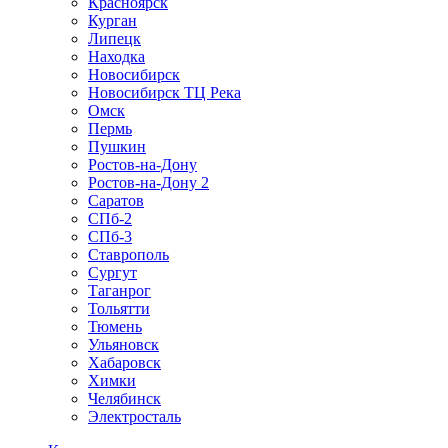
Красноярск
Курган
Липецк
Находка
Новосибирск
Новосибирск ТЦ Река
Омск
Пермь
Пушкин
Ростов-на-Дону
Ростов-на-Дону 2
Саратов
СПб-2
СПб-3
Ставрополь
Сургут
Таганрог
Тольятти
Тюмень
Ульяновск
Хабаровск
Химки
Челябинск
Электросталь