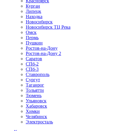
Красноярск
Курган
Липецк
Находка
Новосибирск
Новосибирск ТЦ Река
Омск
Пермь
Пушкин
Ростов-на-Дону
Ростов-на-Дону 2
Саратов
СПб-2
СПб-3
Ставрополь
Сургут
Таганрог
Тольятти
Тюмень
Ульяновск
Хабаровск
Химки
Челябинск
Электросталь