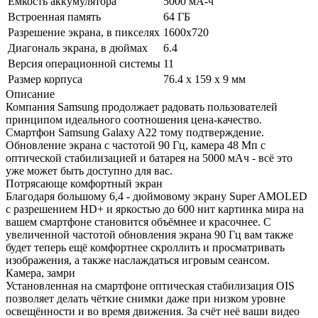
Емкость аккумулятора
5000 мА-ч
Встроенная память
64 ГБ
Разрешение экрана, в пикселях
1600x720
Диагональ экрана, в дюймах
6.4
Версия операционной системы
11
Размер корпуса
76.4 x 159 x 9 мм
Описание
Компания Samsung продолжает радовать пользователей
принципом идеального соотношения цена-качество.
Смартфон Samsung Galaxy A22 тому подтверждение.
Обновление экрана с частотой 90 Гц, камера 48 Мп с
оптической стабилизацией и батарея на 5000 мАч - всё это
уже может быть доступно для вас.
Потрясающе комфортный экран
Благодаря большому 6,4 - дюймовому экрану Super AMOLED
с разрешением HD+ и яркостью до 600 нит картинка мира на
вашем смартфоне становится объёмнее и красочнее. С
увеличенной частотой обновления экрана 90 Гц вам также
будет теперь ещё комфортнее скроллить и просматривать
изображения, а также наслаждаться игровым сеансом.
Камера, замри
Установленная на смартфоне оптическая стабилизация OIS
позволяет делать чёткие снимки даже при низком уровне
освещённости и во время движения. За счёт неё ваши видео