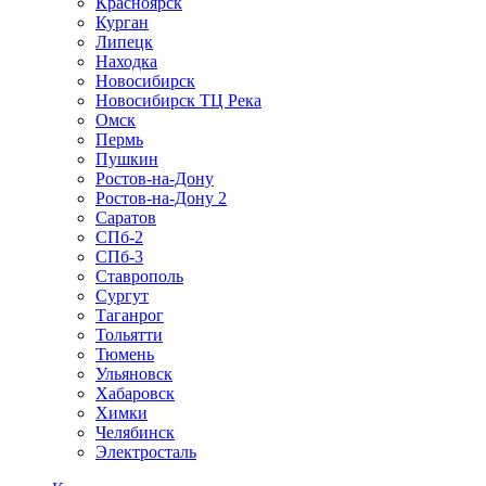
Красноярск
Курган
Липецк
Находка
Новосибирск
Новосибирск ТЦ Река
Омск
Пермь
Пушкин
Ростов-на-Дону
Ростов-на-Дону 2
Саратов
СПб-2
СПб-3
Ставрополь
Сургут
Таганрог
Тольятти
Тюмень
Ульяновск
Хабаровск
Химки
Челябинск
Электросталь