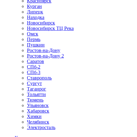
Красноярск
Курган
Липецк
Находка
Новосибирск
Новосибирск ТЦ Река
Омск
Пермь
Пушкин
Ростов-на-Дону
Ростов-на-Дону 2
Саратов
СПб-2
СПб-3
Ставрополь
Сургут
Таганрог
Тольятти
Тюмень
Ульяновск
Хабаровск
Химки
Челябинск
Электросталь