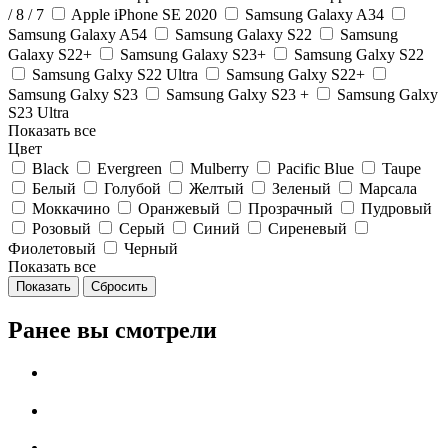
/ 8 / 7
Apple iPhone SE 2020
Samsung Galaxy A34
Samsung Galaxy A54
Samsung Galaxy S22
Samsung
Galaxy S22+
Samsung Galaxy S23+
Samsung Galxy S22
Samsung Galxy S22 Ultra
Samsung Galxy S22+
Samsung Galxy S23
Samsung Galxy S23 +
Samsung Galxy
S23 Ultra
Показать все
Цвет
Black
Evergreen
Mulberry
Pacific Blue
Taupe
Белый
Голубой
Желтый
Зеленый
Марсала
Моккачино
Оранжевый
Прозрачный
Пудровый
Розовый
Серый
Синий
Сиреневый
Фиолетовый
Черный
Показать все
Сбросить
Ранее вы смотрели