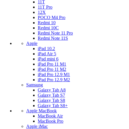
11T
11T Pro
12X
POCO M4 Pro
Redmi 10
Redmi 10C
Redmi Note 11 Pro
Redmi Note 11S
Apple
iPad 10.2
iPad Air 5
iPad mini 6
iPad Pro 11 M1
iPad Pro 11 M2
iPad Pro 12.9 M1
iPad Pro 12.9 M2
Samsung
Galaxy Tab A8
Galaxy Tab S7
Galaxy Tab S8
Galaxy Tab S8+
Apple MacBook
MacBook Air
MacBook Pro
Apple iMac