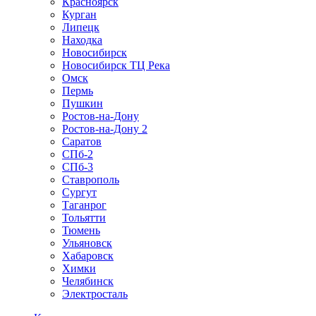
Красноярск
Курган
Липецк
Находка
Новосибирск
Новосибирск ТЦ Река
Омск
Пермь
Пушкин
Ростов-на-Дону
Ростов-на-Дону 2
Саратов
СПб-2
СПб-3
Ставрополь
Сургут
Таганрог
Тольятти
Тюмень
Ульяновск
Хабаровск
Химки
Челябинск
Электросталь