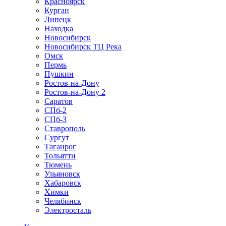
Красноярск
Курган
Липецк
Находка
Новосибирск
Новосибирск ТЦ Река
Омск
Пермь
Пушкин
Ростов-на-Дону
Ростов-на-Дону 2
Саратов
СПб-2
СПб-3
Ставрополь
Сургут
Таганрог
Тольятти
Тюмень
Ульяновск
Хабаровск
Химки
Челябинск
Электросталь