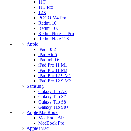
11T
11T Pro
12X
POCO M4 Pro
Redmi 10
Redmi 10C
Redmi Note 11 Pro
Redmi Note 11S
Apple
iPad 10.2
iPad Air 5
iPad mini 6
iPad Pro 11 M1
iPad Pro 11 M2
iPad Pro 12.9 M1
iPad Pro 12.9 M2
Samsung
Galaxy Tab A8
Galaxy Tab S7
Galaxy Tab S8
Galaxy Tab S8+
Apple MacBook
MacBook Air
MacBook Pro
Apple iMac