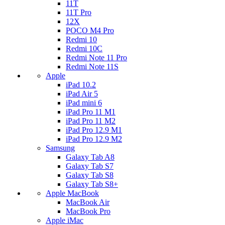
11T
11T Pro
12X
POCO M4 Pro
Redmi 10
Redmi 10C
Redmi Note 11 Pro
Redmi Note 11S
Apple
iPad 10.2
iPad Air 5
iPad mini 6
iPad Pro 11 M1
iPad Pro 11 M2
iPad Pro 12.9 M1
iPad Pro 12.9 M2
Samsung
Galaxy Tab A8
Galaxy Tab S7
Galaxy Tab S8
Galaxy Tab S8+
Apple MacBook
MacBook Air
MacBook Pro
Apple iMac