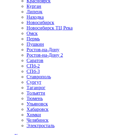
Красноярск
Курган
Липецк
Находка
Новосибирск
Новосибирск ТЦ Река
Омск
Пермь
Пушкин
Ростов-на-Дону
Ростов-на-Дону 2
Саратов
СПб-2
СПб-3
Ставрополь
Сургут
Таганрог
Тольятти
Тюмень
Ульяновск
Хабаровск
Химки
Челябинск
Электросталь