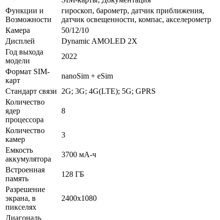
Функции и
гироскоп, барометр, датчик приближения,
Возможности
датчик освещенности, компас, акселерометр
Камера
50/12/10
Дисплей
Dynamic AMOLED 2X
Год выхода
2022
модели
Формат SIM-
nanoSim + eSim
карт
Стандарт связи
2G; 3G; 4G(LTE); 5G; GPRS
Количество
ядер
8
процессора
Количество
3
камер
Емкость
3700 мА-ч
аккумулятора
Встроенная
128 ГБ
память
Разрешение
экрана, в
2400x1080
пикселях
Диагональ