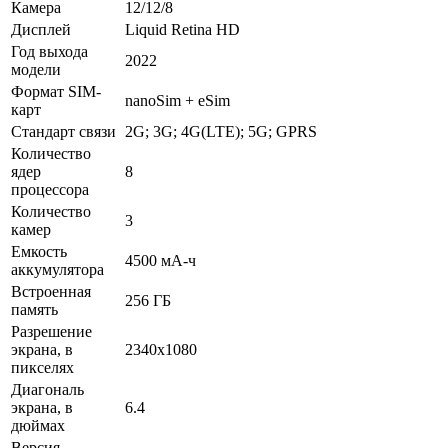
Камера
12/12/8
Дисплей
Liquid Retina HD
Год выхода
2022
модели
Формат SIM-
nanoSim + eSim
карт
Стандарт связи
2G; 3G; 4G(LTE); 5G; GPRS
Количество
ядер
8
процессора
Количество
3
камер
Емкость
4500 мА-ч
аккумулятора
Встроенная
256 ГБ
память
Разрешение
экрана, в
2340х1080
пикселях
Диагональ
экрана, в
6.4
дюймах
Версия