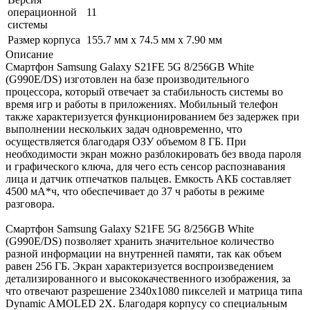
операционной
11
системы
Размер корпуса
155.7 мм х 74.5 мм х 7.90 мм
Описание
Смартфон Samsung Galaxy S21FE 5G 8/256GB White
(G990E/DS) изготовлен на базе производительного
процессора, который отвечает за стабильность системы во
время игр и работы в приложениях. Мобильный телефон
также характеризуется функционированием без задержек при
выполнении нескольких задач одновременно, что
осуществляется благодаря ОЗУ объемом 8 ГБ. При
необходимости экран можно разблокировать без ввода пароля
и графического ключа, для чего есть сенсор распознавания
лица и датчик отпечатков пальцев. Емкость АКБ составляет
4500 мА*ч, что обеспечивает до 37 ч работы в режиме
разговора.
Смартфон Samsung Galaxy S21FE 5G 8/256GB White
(G990E/DS) позволяет хранить значительное количество
разной информации на внутренней памяти, так как объем
равен 256 ГБ. Экран характеризуется воспроизведением
детализированного и высококачественного изображения, за
что отвечают разрешение 2340x1080 пикселей и матрица типа
Dynamic AMOLED 2X. Благодаря корпусу со специальным