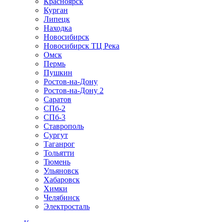
Красноярск
Курган
Липецк
Находка
Новосибирск
Новосибирск ТЦ Река
Омск
Пермь
Пушкин
Ростов-на-Дону
Ростов-на-Дону 2
Саратов
СПб-2
СПб-3
Ставрополь
Сургут
Таганрог
Тольятти
Тюмень
Ульяновск
Хабаровск
Химки
Челябинск
Электросталь