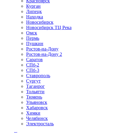
Красноярск
Курган
Липецк
Находка
Новосибирск
Новосибирск ТЦ Река
Омск
Пермь
Пушкин
Ростов-на-Дону
Ростов-на-Дону 2
Саратов
СПб-2
СПб-3
Ставрополь
Сургут
Таганрог
Тольятти
Тюмень
Ульяновск
Хабаровск
Химки
Челябинск
Электросталь