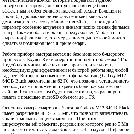
металлические насечки, которые покрывают заднюю
поверхность корпуса, делают устройство еще более
эффектным и обеспечивают надежный захват. Большой и
яркий 6,5-дюймовый экран обеспечивает высокую
детализацию и частоту обновления 60 Гц — последний
параметр особенно актуален в динамических сценах фильмов
и игр. Также в области экрана предусмотрен V-образный
вырез под фронтальную камеру, с помощью которой можно
сделать запоминающиеся и яркие селфи.
Работа прибора выстраивается на базе мощного 8-ядерного
процессора Exynos 850 и оперативной памяти объемом 4 Гб.
Подобная начинка обеспечивает производительность,
необходимую для эффективной и быстрой работы над любой
задачей. Встроенная память смартфона Samsung Galaxy M12
64GB Black рассчитана на 62 Гб, что позволит устанавливать
необходимые приложения и хранить большое количество
файлов. Если этого вам будет недостаточно, то расширьте
память с помощью microSD объемом до 1 Тб.
Основная камера смартфона Samsung Galaxy M12 64GB Black
имеет разрешение 48+5+2+2 Мп, что позволит запечатлевать
яркие и запоминающиеся моменты. При этом
широкоугольный объектив, разрешение которого равно 5 Мп,
позволяет снимать с углом обзора до 123 градусов. Цифровой