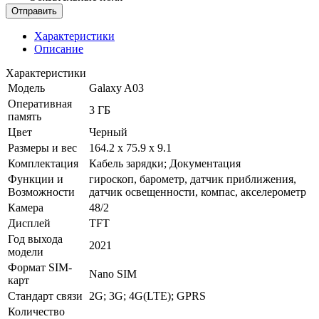
Характеристики
Описание
Характеристики
Модель
Galaxy A03
Оперативная
3 ГБ
память
Цвет
Черный
Размеры и вес
164.2 x 75.9 x 9.1
Комплектация
Кабель зарядки; Документация
Функции и
гироскоп, барометр, датчик приближения,
Возможности
датчик освещенности, компас, акселерометр
Камера
48/2
Дисплей
TFT
Год выхода
2021
модели
Формат SIM-
Nano SIM
карт
Стандарт связи
2G; 3G; 4G(LTE); GPRS
Количество