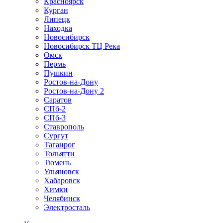
Красноярск
Курган
Липецк
Находка
Новосибирск
Новосибирск ТЦ Река
Омск
Пермь
Пушкин
Ростов-на-Дону
Ростов-на-Дону 2
Саратов
СПб-2
СПб-3
Ставрополь
Сургут
Таганрог
Тольятти
Тюмень
Ульяновск
Хабаровск
Химки
Челябинск
Электросталь