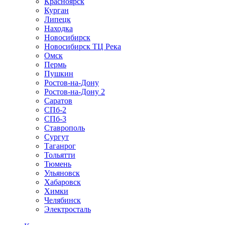
Красноярск
Курган
Липецк
Находка
Новосибирск
Новосибирск ТЦ Река
Омск
Пермь
Пушкин
Ростов-на-Дону
Ростов-на-Дону 2
Саратов
СПб-2
СПб-3
Ставрополь
Сургут
Таганрог
Тольятти
Тюмень
Ульяновск
Хабаровск
Химки
Челябинск
Электросталь