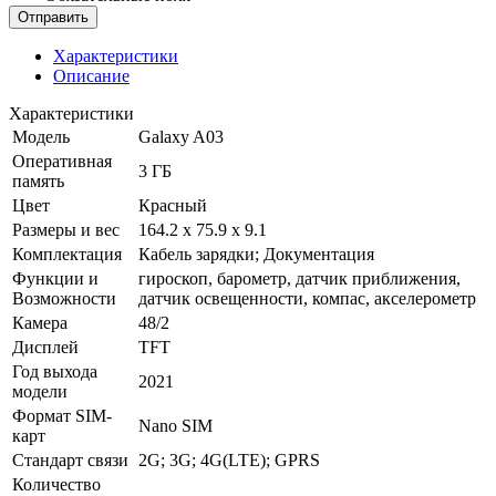
Характеристики
Описание
Характеристики
Модель
Galaxy A03
Оперативная
3 ГБ
память
Цвет
Красный
Размеры и вес
164.2 x 75.9 x 9.1
Комплектация
Кабель зарядки; Документация
Функции и
гироскоп, барометр, датчик приближения,
Возможности
датчик освещенности, компас, акселерометр
Камера
48/2
Дисплей
TFT
Год выхода
2021
модели
Формат SIM-
Nano SIM
карт
Стандарт связи
2G; 3G; 4G(LTE); GPRS
Количество