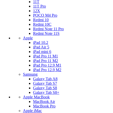
11T
11T Pro
12X
POCO M4 Pro
Redmi 10
Redmi 10C
Redmi Note 11 Pro
Redmi Note 11S
Apple
iPad 10.2
iPad Air 5
iPad mini 6
iPad Pro 11 M1
iPad Pro 11 M2
iPad Pro 12.9 M1
iPad Pro 12.9 M2
Samsung
Galaxy Tab A8
Galaxy Tab S7
Galaxy Tab S8
Galaxy Tab S8+
Apple MacBook
MacBook Air
MacBook Pro
Apple iMac