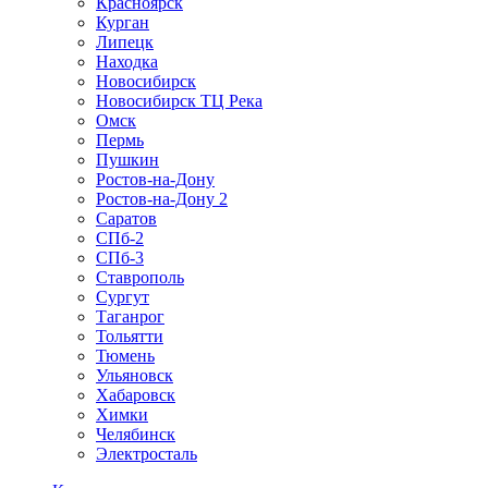
Красноярск
Курган
Липецк
Находка
Новосибирск
Новосибирск ТЦ Река
Омск
Пермь
Пушкин
Ростов-на-Дону
Ростов-на-Дону 2
Саратов
СПб-2
СПб-3
Ставрополь
Сургут
Таганрог
Тольятти
Тюмень
Ульяновск
Хабаровск
Химки
Челябинск
Электросталь