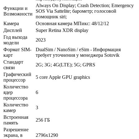
Always On Display; Сrash Detection; Emergency
Функции и
SOS Via Sattelite; барометр; голосовой
Возможности
помощник siri;
Камера
Основная камера МПикс: 48/12/12
Дисплей
Super Retina XDR display
Год выхода
2023
модели
Формат SIM-
DualSim / NanoSim / eSim - Информация
карт
требует уточнения у менеджера Sotovik
Стандарт
2G; 3G; 4G(LTE); 5G; GPRS
связи
Графический
5 core Apple GPU graphics
процессор
Количество
ядер
6
процессора
Количество
3
камер
Встроенная
256 ГБ
память
Разрешение
экрана, в
2796x1290