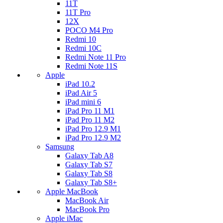
11T
11T Pro
12X
POCO M4 Pro
Redmi 10
Redmi 10C
Redmi Note 11 Pro
Redmi Note 11S
Apple
iPad 10.2
iPad Air 5
iPad mini 6
iPad Pro 11 M1
iPad Pro 11 M2
iPad Pro 12.9 M1
iPad Pro 12.9 M2
Samsung
Galaxy Tab A8
Galaxy Tab S7
Galaxy Tab S8
Galaxy Tab S8+
Apple MacBook
MacBook Air
MacBook Pro
Apple iMac