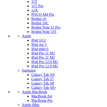
11T
11T Pro
12X
POCO M4 Pro
Redmi 10
Redmi 10C
Redmi Note 11 Pro
Redmi Note 11S
Apple
iPad 10.2
iPad Air 5
iPad mini 6
iPad Pro 11 M1
iPad Pro 11 M2
iPad Pro 12.9 M1
iPad Pro 12.9 M2
Samsung
Galaxy Tab A8
Galaxy Tab S7
Galaxy Tab S8
Galaxy Tab S8+
Apple MacBook
MacBook Air
MacBook Pro
Apple iMac