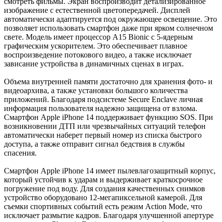
смотреть фильмы. Экран воспроизводит детализированное
изображение с естественной цветопередачей. Дисплей
автоматически адаптируется под окружающее освещение. Это
позволяет использовать смартфон даже при ярком солнечном
свете. Модель имеет процессор A15 Bionic с 5-ядерным
графическим ускорителем. Это обеспечивает плавное
воспроизведение потокового видео, а также исключает
зависание устройства в динамичных сценах в играх.
Объема внутренней памяти достаточно для хранения фото- и
видеоархива, а также установки большого количества
приложений. Благодаря подсистеме Secure Enclave личная
информация пользователя надежно защищена от взлома.
Смартфон Apple iPhone 14 поддерживает функцию SOS. При
возникновении ДТП или чрезвычайных ситуаций телефон
автоматически наберет первый номер из списка быстрого
доступа, а также отправит сигнал бедствия в службы
спасения.
Смартфон Apple iPhone 14 имеет пылевлагозащитный корпус,
который устойчив к ударам и выдерживает краткосрочное
погружение под воду. Для создания качественных снимков
устройство оборудовано 12-мегапиксельной камерой. Для
съемки спортивных событий есть режим Action Mode, что
исключает размытие кадров. Благодаря улучшенной апертуре