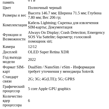
6 ГБ
память
Цвет
Полночный черный
Высота 146.7 мм; Ширина 71.5 мм; Глубина
Размеры и вес
7.80 мм; Вес 206 гр;
Кабель Lightning; Скрепка для извлечения
Комплектация
SIM-карты; Документация
Always On Display; Сrash Detection; Emergency
Функции и
SOS Via Sattelite; барометр; голосовой
Возможности
помощник siri;
Камера
12/12
Дисплей
OLED Super Retina XDR
Год выхода
2022
модели
Формат SIM-
DualSim / NanoSim / eSim - Информация
карт
требует уточнения у менеджера Sotovik
Стандарт
2G; 3G; 4G(LTE); 5G; GPRS
связи
Графический
5 core Apple GPU graphics
процессор
Количество
ядер
6
процессора