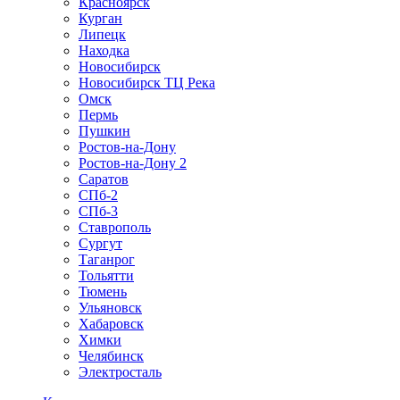
Красноярск
Курган
Липецк
Находка
Новосибирск
Новосибирск ТЦ Река
Омск
Пермь
Пушкин
Ростов-на-Дону
Ростов-на-Дону 2
Саратов
СПб-2
СПб-3
Ставрополь
Сургут
Таганрог
Тольятти
Тюмень
Ульяновск
Хабаровск
Химки
Челябинск
Электросталь