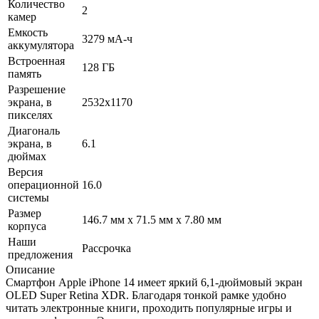
Количество
2
камер
Емкость
3279 мА-ч
аккумулятора
Встроенная
128 ГБ
память
Разрешение
экрана, в
2532x1170
пикселях
Диагональ
экрана, в
6.1
дюймах
Версия
операционной
16.0
системы
Размер
146.7 мм x 71.5 мм x 7.80 мм
корпуса
Наши
Рассрочка
предложения
Описание
Смартфон Apple iPhone 14 имеет яркий 6,1-дюймовый экран
OLED Super Retina XDR. Благодаря тонкой рамке удобно
читать электронные книги, проходить популярные игры и