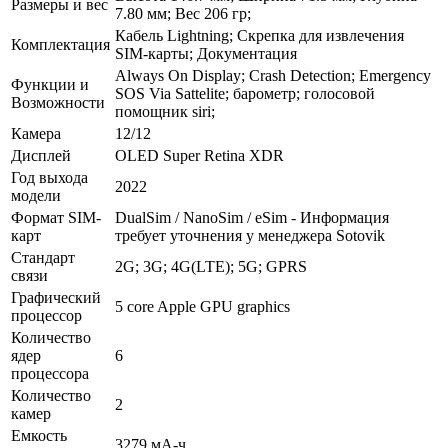
Размеры и вес
7.80 мм; Вес 206 гр;
Кабель Lightning; Скрепка для извлечения
Комплектация
SIM-карты; Документация
Always On Display; Сrash Detection; Emergency
Функции и
SOS Via Sattelite; барометр; голосовой
Возможности
помощник siri;
Камера
12/12
Дисплей
OLED Super Retina XDR
Год выхода
2022
модели
Формат SIM-
DualSim / NanoSim / eSim - Информация
карт
требует уточнения у менеджера Sotovik
Стандарт
2G; 3G; 4G(LTE); 5G; GPRS
связи
Графический
5 core Apple GPU graphics
процессор
Количество
ядер
6
процессора
Количество
2
камер
Емкость
3279 мА-ч