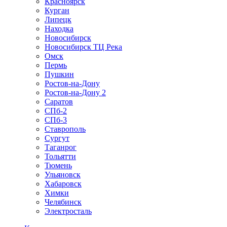
Красноярск
Курган
Липецк
Находка
Новосибирск
Новосибирск ТЦ Река
Омск
Пермь
Пушкин
Ростов-на-Дону
Ростов-на-Дону 2
Саратов
СПб-2
СПб-3
Ставрополь
Сургут
Таганрог
Тольятти
Тюмень
Ульяновск
Хабаровск
Химки
Челябинск
Электросталь