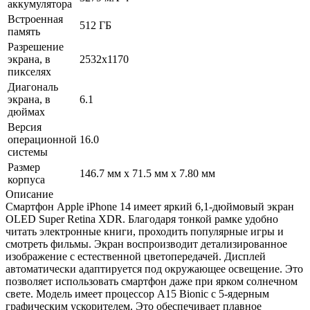
аккумулятора
Встроенная
512 ГБ
память
Разрешение
экрана, в
2532x1170
пикселях
Диагональ
экрана, в
6.1
дюймах
Версия
операционной
16.0
системы
Размер
146.7 мм x 71.5 мм x 7.80 мм
корпуса
Описание
Смартфон Apple iPhone 14 имеет яркий 6,1-дюймовый экран
OLED Super Retina XDR. Благодаря тонкой рамке удобно
читать электронные книги, проходить популярные игры и
смотреть фильмы. Экран воспроизводит детализированное
изображение с естественной цветопередачей. Дисплей
автоматически адаптируется под окружающее освещение. Это
позволяет использовать смартфон даже при ярком солнечном
свете. Модель имеет процессор A15 Bionic с 5-ядерным
графическим ускорителем. Это обеспечивает плавное