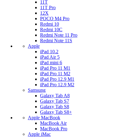
11T
11T Pro
12X
POCO M4 Pro
Redmi 10
Redmi 10C
Redmi Note 11 Pro
Redmi Note 11S
Apple
iPad 10.2
iPad Air 5
iPad mini 6
iPad Pro 11 M1
iPad Pro 11 M2
iPad Pro 12.9 M1
iPad Pro 12.9 M2
Samsung
Galaxy Tab A8
Galaxy Tab S7
Galaxy Tab S8
Galaxy Tab S8+
Apple MacBook
MacBook Air
MacBook Pro
Apple iMac