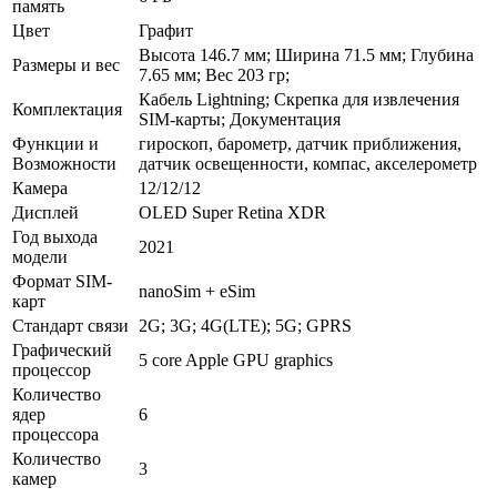
память
Цвет
Графит
Высота 146.7 мм; Ширина 71.5 мм; Глубина
Размеры и вес
7.65 мм; Вес 203 гр;
Кабель Lightning; Скрепка для извлечения
Комплектация
SIM-карты; Документация
Функции и
гироскоп, барометр, датчик приближения,
Возможности
датчик освещенности, компас, акселерометр
Камера
12/12/12
Дисплей
OLED Super Retina XDR
Год выхода
2021
модели
Формат SIM-
nanoSim + eSim
карт
Стандарт связи
2G; 3G; 4G(LTE); 5G; GPRS
Графический
5 core Apple GPU graphics
процессор
Количество
ядер
6
процессора
Количество
3
камер