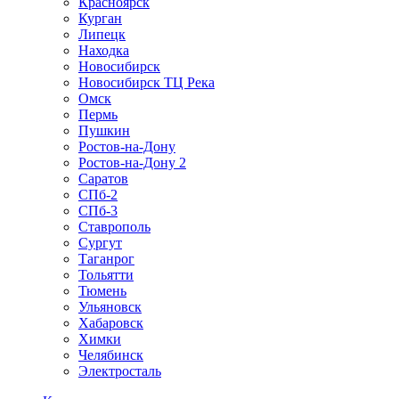
Красноярск
Курган
Липецк
Находка
Новосибирск
Новосибирск ТЦ Река
Омск
Пермь
Пушкин
Ростов-на-Дону
Ростов-на-Дону 2
Саратов
СПб-2
СПб-3
Ставрополь
Сургут
Таганрог
Тольятти
Тюмень
Ульяновск
Хабаровск
Химки
Челябинск
Электросталь