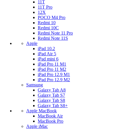
11T
11T Pro
12X
POCO M4 Pro
Redmi 10
Redmi 10C
Redmi Note 11 Pro
Redmi Note 11S
Apple
iPad 10.2
iPad Air 5
iPad mini 6
iPad Pro 11 M1
iPad Pro 11 M2
iPad Pro 12.9 M1
iPad Pro 12.9 M2
Samsung
Galaxy Tab A8
Galaxy Tab S7
Galaxy Tab S8
Galaxy Tab S8+
Apple MacBook
MacBook Air
MacBook Pro
Apple iMac