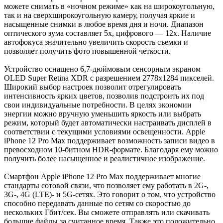
можете снимать в «ночном режиме» как на широкоугольную,
так и на сверхширокоугольную камеру, получая яркие и
насыщенные снимки в любое время дня и ночи. Диапазон
оптического зума составляет 5х, цифрового — 12х. Наличие
автофокуса значительно увеличить скорость съемки и
позволяет получить фото повышенной четкости.
Устройство оснащено 6,7-дюймовым сенсорным экраном
OLED Super Retina XDR с разрешением 2778х1284 пикселей.
Широкий выбор настроек позволит отрегулировать
интенсивность ярких цветов, позволив подстроить их под
свои индивидуальные потребности. В целях экономии
энергии можно вручную уменьшить яркость или выбрать
режим, который будет автоматически настраивать дисплей в
соответствии с текущими условиями освещенности. Apple
iPhone 12 Pro Max поддерживает возможность записи видео в
превосходном 10-битном HDR-формате. Благодаря ему можно
получить более насыщенное и реалистичное изображение.
Смартфон Apple iPhone 12 Pro Max поддерживает многие
стандарты сотовой связи, что позволяет ему работать в 2G-,
3G-, 4G (LTE)- и 5G-сетях. Это говорит о том, что устройство
способно передавать данные по сетям со скоростью до
нескольких Гбит/сек. Вы сможете отправлять или скачивать
большие файлы за считанное время. Также это положительно