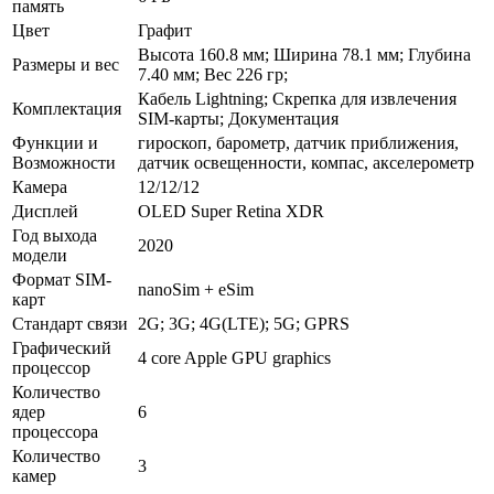
память
Цвет
Графит
Высота 160.8 мм; Ширина 78.1 мм; Глубина
Размеры и вес
7.40 мм; Вес 226 гр;
Кабель Lightning; Скрепка для извлечения
Комплектация
SIM-карты; Документация
Функции и
гироскоп, барометр, датчик приближения,
Возможности
датчик освещенности, компас, акселерометр
Камера
12/12/12
Дисплей
OLED Super Retina XDR
Год выхода
2020
модели
Формат SIM-
nanoSim + eSim
карт
Стандарт связи
2G; 3G; 4G(LTE); 5G; GPRS
Графический
4 core Apple GPU graphics
процессор
Количество
ядер
6
процессора
Количество
3
камер