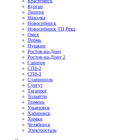
Красноярск
Курган
Липецк
Находка
Новосибирск
Новосибирск ТЦ Река
Омск
Пермь
Пушкин
Ростов-на-Дону
Ростов-на-Дону 2
Саратов
СПб-2
СПб-3
Ставрополь
Сургут
Таганрог
Тольятти
Тюмень
Ульяновск
Хабаровск
Химки
Челябинск
Электросталь