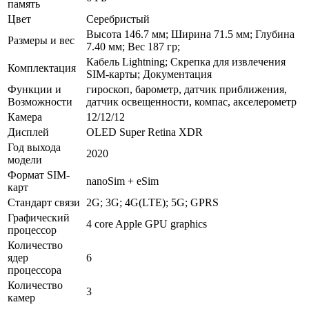
память
Цвет
Серебристый
Высота 146.7 мм; Ширина 71.5 мм; Глубина
Размеры и вес
7.40 мм; Вес 187 гр;
Кабель Lightning; Скрепка для извлечения
Комплектация
SIM-карты; Документация
Функции и
гироскоп, барометр, датчик приближения,
Возможности
датчик освещенности, компас, акселерометр
Камера
12/12/12
Дисплей
OLED Super Retina XDR
Год выхода
2020
модели
Формат SIM-
nanoSim + eSim
карт
Стандарт связи
2G; 3G; 4G(LTE); 5G; GPRS
Графический
4 core Apple GPU graphics
процессор
Количество
ядер
6
процессора
Количество
3
камер