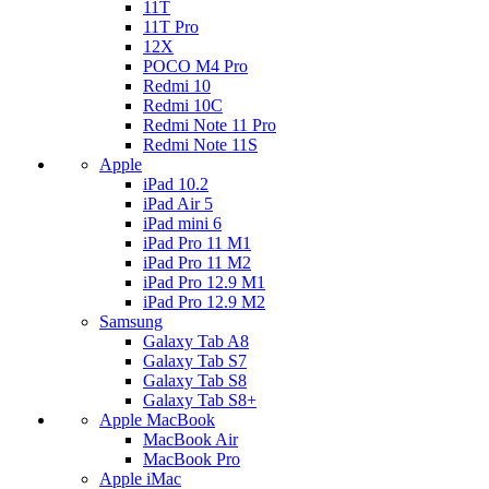
11T
11T Pro
12X
POCO M4 Pro
Redmi 10
Redmi 10C
Redmi Note 11 Pro
Redmi Note 11S
Apple
iPad 10.2
iPad Air 5
iPad mini 6
iPad Pro 11 M1
iPad Pro 11 M2
iPad Pro 12.9 M1
iPad Pro 12.9 M2
Samsung
Galaxy Tab A8
Galaxy Tab S7
Galaxy Tab S8
Galaxy Tab S8+
Apple MacBook
MacBook Air
MacBook Pro
Apple iMac