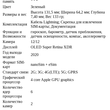
память
Цвет
Зеленый
Высота 131,5 мм; Ширина 64,2 мм; Глубина
Размеры и вес
7,40 мм; Вес 133 гр;
Кабель Lightning; Скрепка для извлечения
Комплектация
SIM-карты; Документация
Функции и
гироскоп, барометр, датчик приближения,
Возможности
датчик освещенности, компас, акселерометр
Камера
12/12
Дисплей
OLED Super Retina XDR
Год выхода
2020
модели
Формат SIM-
nanoSim + eSim
карт
Стандарт связи
2G; 3G; 4G(LTE); 5G; GPRS
Графический
4 core Apple GPU graphics
процессор
Количество
ядер
6
процессора
Количество
2
камер