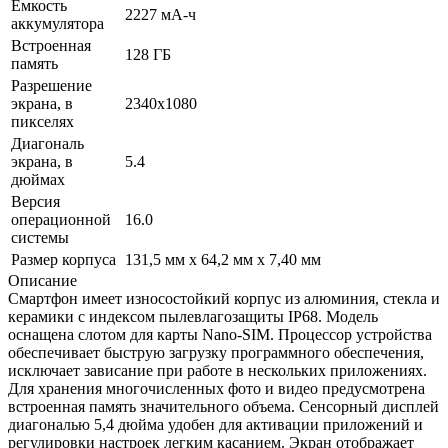
Емкость
2227 мА-ч
аккумулятора
Встроенная
128 ГБ
память
Разрешение
экрана, в
2340х1080
пикселях
Диагональ
экрана, в
5.4
дюймах
Версия
операционной
16.0
системы
Размер корпуса
131,5 мм х 64,2 мм х 7,40 мм
Описание
Смартфон имеет износостойкий корпус из алюминия, стекла и
керамики с индексом пылевлагозащиты IP68. Модель
оснащена слотом для карты Nano-SIM. Процессор устройства
обеспечивает быструю загрузку программного обеспечения,
исключает зависание при работе в нескольких приложениях.
Для хранения многочисленных фото и видео предусмотрена
встроенная память значительного объема. Сенсорный дисплей
диагональю 5,4 дюйма удобен для активации приложений и
регулировки настроек легким касанием. Экран отображает