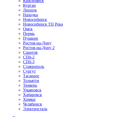
Красноярск
Курган
Липецк
Находка
Новосибирск
Новосибирск ТЦ Река
Омск
Пермь
Пушкин
Ростов-на-Дону
Ростов-на-Дону 2
Саратов
СПб-2
СПб-3
Ставрополь
Сургут
Таганрог
Тольятти
Тюмень
Ульяновск
Хабаровск
Химки
Челябинск
Электросталь