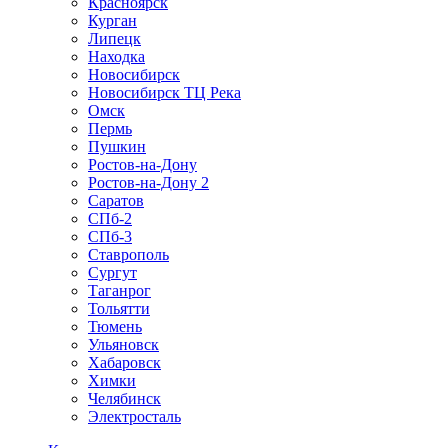
Красноярск
Курган
Липецк
Находка
Новосибирск
Новосибирск ТЦ Река
Омск
Пермь
Пушкин
Ростов-на-Дону
Ростов-на-Дону 2
Саратов
СПб-2
СПб-3
Ставрополь
Сургут
Таганрог
Тольятти
Тюмень
Ульяновск
Хабаровск
Химки
Челябинск
Электросталь