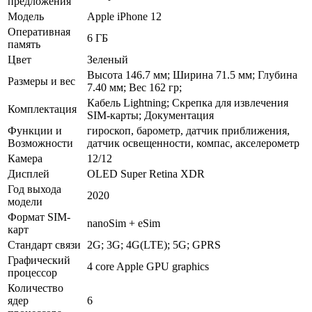
предложения
Модель
Apple iPhone 12
Оперативная
6 ГБ
память
Цвет
Зеленый
Высота 146.7 мм; Ширина 71.5 мм; Глубина
Размеры и вес
7.40 мм; Вес 162 гр;
Кабель Lightning; Скрепка для извлечения
Комплектация
SIM-карты; Документация
Функции и
гироскоп, барометр, датчик приближения,
Возможности
датчик освещенности, компас, акселерометр
Камера
12/12
Дисплей
OLED Super Retina XDR
Год выхода
2020
модели
Формат SIM-
nanoSim + eSim
карт
Стандарт связи
2G; 3G; 4G(LTE); 5G; GPRS
Графический
4 core Apple GPU graphics
процессор
Количество
ядер
6